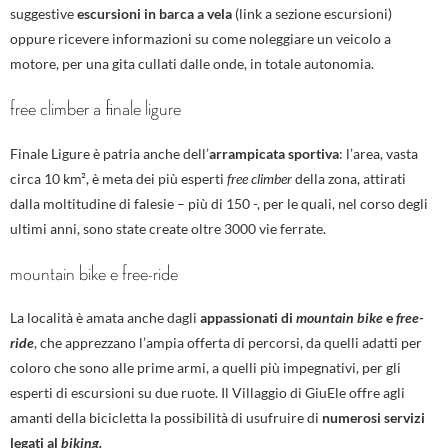
suggestive
escursioni in barca a vela
(link a sezione escursioni)
oppure ricevere informazioni su come noleggiare un veicolo a
motore, per una gita cullati dalle onde, in totale autonomia.
free climber a finale ligure
Finale Ligure è patria anche dell’
arrampicata sportiva
: l’area, vasta
circa 10 km², è meta dei più esperti
free climber
della zona, attirati
dalla moltitudine di falesie – più di 150 -, per le quali, nel corso degli
ultimi anni, sono state create oltre 3000 vie ferrate.
mountain bike e free-ride
La località è amata anche dagli
appassionati di
mountain bike
e
free-
ride
, che apprezzano l’ampia offerta di percorsi, da quelli adatti per
coloro che sono alle prime armi, a quelli più impegnativi, per gli
esperti di escursioni su due ruote. Il Villaggio di GiuEle offre agli
amanti della bicicletta la possibilità di usufruire di
numerosi servizi
legati al
biking.