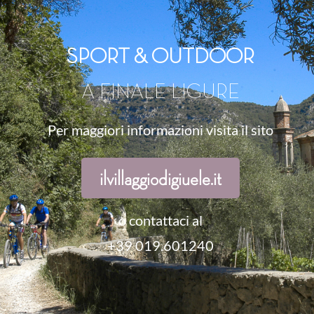
SPORT & OUTDOOR
A FINALE LIGURE
Per maggiori informazioni visita il sito
ilvillaggiodigiuele.it
o contattaci al
+39 019.601240