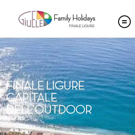
Family Holidays
FINALE LIGURE
FINALE
LIGURE
CAPITALE
DELL'OUTDOOR