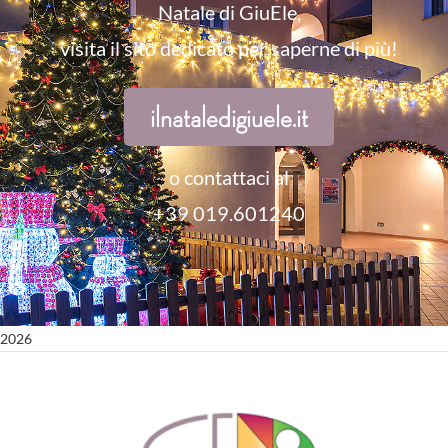
Natale di GiuEle,
visita il sito dedicato per saperne di più!
ilnataledigiuele.it
o contattaci al
+39 019.601240
2026