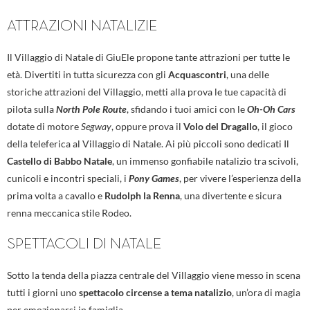
ATTRAZIONI NATALIZIE
Il Villaggio di Natale di GiuEle propone tante attrazioni per tutte le
età. Divertiti in tutta sicurezza con gli
Acquascontri
, una delle
storiche attrazioni del Villaggio, metti alla prova le tue capacità di
pilota sulla
North Pole Route
, sfidando i tuoi amici con le
Oh-Oh Cars
dotate di motore
Segway
, oppure prova il
Volo del Dragallo
, il gioco
della teleferica al Villaggio di Natale. Ai più piccoli sono dedicati Il
Castello di Babbo Natale
, un immenso gonfiabile natalizio tra scivoli,
cunicoli e incontri speciali, i
Pony Games
, per vivere l’esperienza della
prima volta a cavallo e
Rudolph la Renna
, una divertente e sicura
renna meccanica stile Rodeo.
SPETTACOLI DI NATALE
Sotto la tenda della piazza centrale del Villaggio viene messo in scena
tutti i giorni uno
spettacolo circense a tema natalizio
, un’ora di magia
per emozionarsi in famiglia.