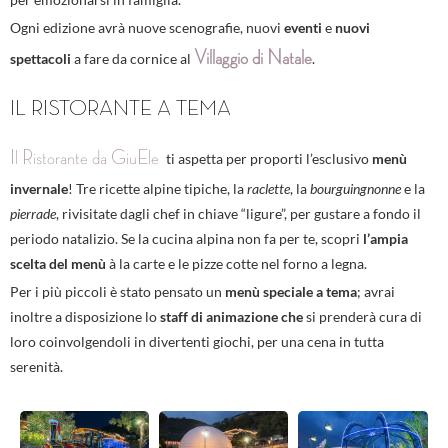
Ogni edizione avrà nuove scenografie,
nuovi
eventi
e
nuovi
Villaggio di Natale
spettacoli
a fare da cornice al
.
IL RISTORANTE A TEMA
Il Ristorante da GiuEle
ti aspetta per proporti l’esclusivo
menù
invernale
! Tre ricette alpine tipiche, la
raclette
, la
bourguingnonne
e la
pierrade
, rivisitate dagli chef in chiave “ligure”, per gustare a fondo il
periodo natalizio. Se la cucina alpina non fa per te, scopri
l’ampia
scelta del menù
à la carte e le pizze cotte nel forno a legna.
Per i più piccoli è stato pensato un
menù speciale a tema
; avrai
inoltre a disposizione lo
staff di animazione che
si prenderà cura di
loro coinvolgendoli in divertenti giochi, per una cena in tutta
serenità.